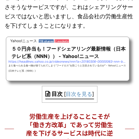
さそうなサービスですが、これはシェアリングサー
ビスではないと思いますし、食品会社の労働生産性
を下げてしまうことになります。
Yahoo!ニュース
119 shares
2 pockets
５０円弁当も！フードシェアリング最新情報（日本
テレビ系（NNN）） - Yahoo!ニュース
https://headlines.yahoo.co.jp/videonews/nnn?a=20180306-00000063-nnn-bus_all
まだ食べられる食べ物が捨てられてしまう“フードロス”を防ごうと注目されているのが“ - Yahoo!ニュース
(日本テレビ系（NNN）)
目次
[
目次を見る
]
労働生産を上げることこそが
「働き方改革」であって労働生
産を下げるサービスは時代に逆