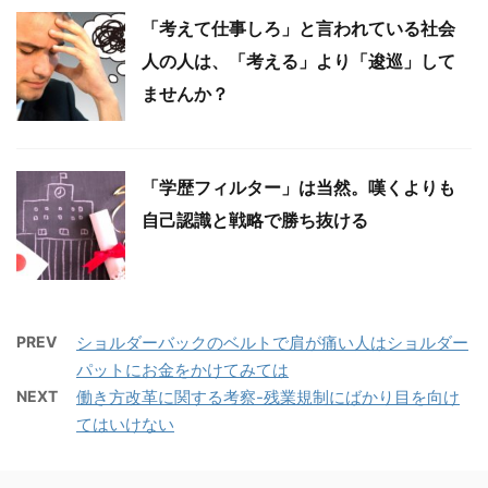
「考えて仕事しろ」と言われている社会
人の人は、「考える」より「逡巡」して
ませんか？
「学歴フィルター」は当然。嘆くよりも
自己認識と戦略で勝ち抜ける
PREV
ショルダーバックのベルトで肩が痛い人はショルダー
パットにお金をかけてみては
NEXT
働き方改革に関する考察-残業規制にばかり目を向け
てはいけない