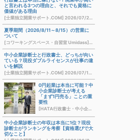
と言われる3つの理由と、それでも資格に
価値がある理由
[士業独立開業サポート.COM] 2026/07/28 21:16
夏季期間（2026/8/11～8/15）の営業に
ついて
[コワーキングスペース・自習室 Umidass] 2026/07/21 22:07
中小企業診断士と行政書士、どっちが向い
ている？現役ダブルライセンスが仕事の違
いを解説
[士業独立開業サポート.COM] 2026/07/13 13:57
0円起業は本当に可能？中
小企業診断士が考える
「まず1円売る」ことの重
要性
[HATA行政書士・中小企業診断士事務所] 2026/07/03 21:10
中小企業診断士の年収は本当に1位？現役
診断士がランキングを考察【資格選びで大
切なこと】