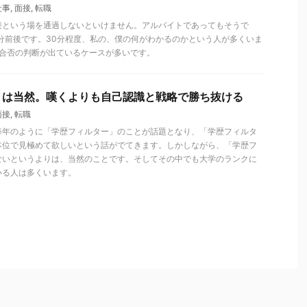
仕事
,
面接
,
転職
接という場を通過しないといけません。アルバイトであってもそうで
分前後です。30分程度、私の、僕の何がわかるのかという人が多くいま
で合否の判断が出ているケースが多いです。
」は当然。嘆くよりも自己認識と戦略で勝ち抜ける
面接
,
転職
毎年のように「学歴フィルター」のことが話題となり、「学歴フィルタ
本位で見極めて欲しいという話がでてきます。しかしながら、「学歴フ
ないというよりは、当然のことです。そしてその中でも大学のランクに
いる人は多くいます。