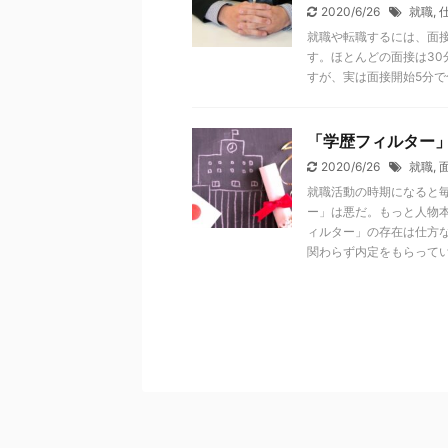
2020/6/26
就職
,
就職や転職するには、面
す。ほとんどの面接は30
すが、実は面接開始5分
「学歴フィルター
2020/6/26
就職
,
就職活動の時期になると
ー」は悪だ。もっと人物
ィルター」の存在は仕方
関わらず内定をもらって