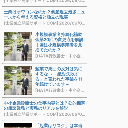
[士業独立開業サポート.COM] 2026/06/29 21:14
士業はオワコンなのか？倒産過去最多ニュ
ースから考える資格と独立の現実
[士業独立開業サポート.COM] 2026/06/08 21:39
小規模事業者持続化補助
金第20回の変更点を解説
｜国は小規模事業者を見
捨てたのか？
[HATA行政書士・中小企業診断士事務所] 2026/06/08 21:17
起業で周囲の反対は気に
するな ～「絶対失敗す
る」と言われた事業を11
年続けています～
[HATA行政書士・中小企業診断士事務所] 2026/06/02 22:31
中小企業診断士の仕事内容とは？公的機関
の相談業務と実務のリアルを解説
[士業独立開業サポート.COM] 2026/06/01 10:17
「起業はリスク」は本当