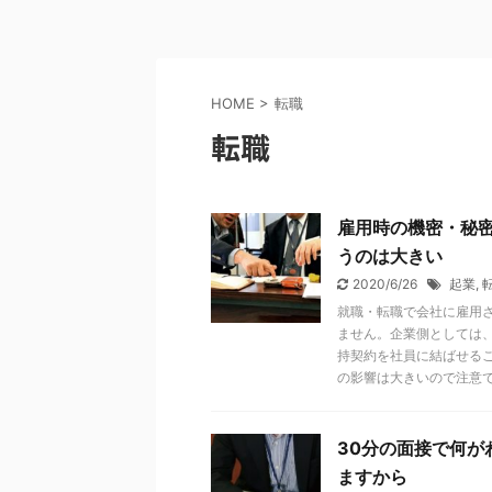
HOME
>
転職
転職
雇用時の機密・秘密
うのは大きい
2020/6/26
起業
,
就職・転職で会社に雇用
ません。企業側としては
持契約を社員に結ばせる
の影響は大きいので注意
30分の面接で何
ますから