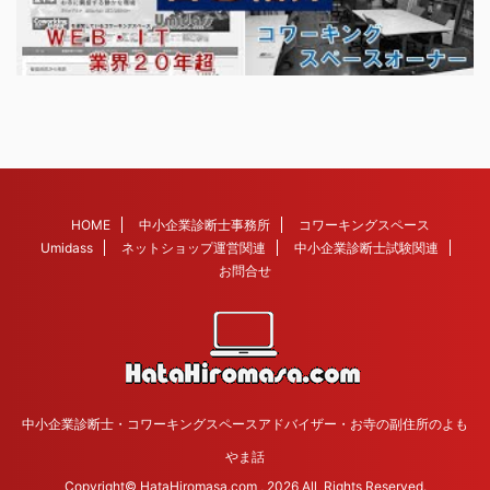
HOME
中小企業診断士事務所
コワーキングスペース
Umidass
ネットショップ運営関連
中小企業診断士試験関連
お問合せ
中小企業診断士・コワーキングスペースアドバイザー・お寺の副住所のよも
やま話
Copyright© HataHiromasa.com , 2026 All Rights Reserved.