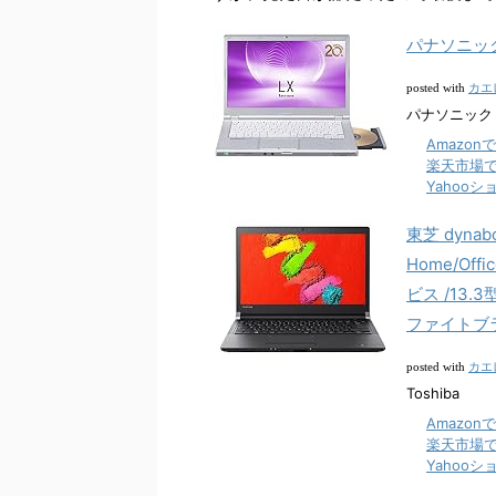
パナソニック C
カエ
posted with
パナソニック 20
Amazon
楽天市場
Yahoo
東芝 dynab
Home/Offi
ビス /13.
ファイトブラッ
カエ
posted with
Toshiba
Amazon
楽天市場
Yahoo