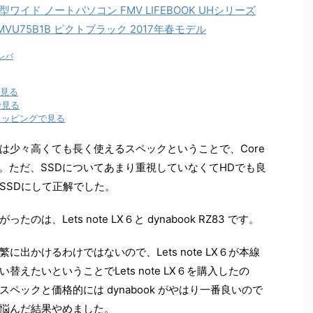
3型ワイド ノートパソコン FMV LIFEBOOK UHシリーズ
 FMVU75B1B ピクトブラック 2017年春モデル
レバ
で見る
で見る
ショッピングで見る
は少々高くても長く使えるスペックということで、Core
た。ただ、SSDについてあまり重視していなくてHDでも良
SSDにして正解でした。
、Lets note LX６と dynabook RZ83 です。
出かけるわけではないので、Lets note LX６が本線
えたいということでLets note LX６を購入したの
ックと価格的には dynabook がやはり一番良いので
悩んだ結果やめました。