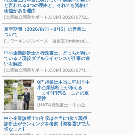
と言われる3つの理由と、それでも資格に
価値がある理由
[士業独立開業サポート.COM] 2026/07/28 21:16
夏季期間（2026/8/11～8/15）の営業に
ついて
[コワーキングスペース・自習室 Umidass] 2026/07/21 22:07
中小企業診断士と行政書士、どっちが向い
ている？現役ダブルライセンスが仕事の違
いを解説
[士業独立開業サポート.COM] 2026/07/13 13:57
0円起業は本当に可能？中
小企業診断士が考える
「まず1円売る」ことの重
要性
[HATA行政書士・中小企業診断士事務所] 2026/07/03 21:10
中小企業診断士の年収は本当に1位？現役
診断士がランキングを考察【資格選びで大
切なこと】