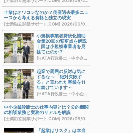
[士業独立開業サポート.COM] 2026/06/29 21:14
士業はオワコンなのか？倒産過去最多ニュ
ースから考える資格と独立の現実
[士業独立開業サポート.COM] 2026/06/08 21:39
小規模事業者持続化補助
金第20回の変更点を解説
｜国は小規模事業者を見
捨てたのか？
[HATA行政書士・中小企業診断士事務所] 2026/06/08 21:17
起業で周囲の反対は気に
するな ～「絶対失敗す
る」と言われた事業を11
年続けています～
[HATA行政書士・中小企業診断士事務所] 2026/06/02 22:31
中小企業診断士の仕事内容とは？公的機関
の相談業務と実務のリアルを解説
[士業独立開業サポート.COM] 2026/06/01 10:17
「起業はリスク」は本当