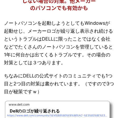
しない場合の対策。他メーカー
のパソコンでも有効かも
ノートパソコンを起動しようとしてもWindowsが
起動せじ、メーカーロゴが繰り返し表示され続ける
というトラブルはDELLに限ったことではなく会社
などでたくさんのノートパソコンを管理していると
1年に何台かは出てくるトラブルです。その場合の
対策としては３つあります。
ちなみにDELLの公式サイトのコミュニティでも1つ
目と2つ目の対策は書かれています。（ですので3つ
目が秘策ですｗ）
www.dell.com
Dellのロゴが繰り返される
https://www.dell.com/community/%E4%B8%80%E8%88%AC-%E3%83%8E%E3%83%BC%E3%83%88%E3%83%91%E3%82%BD%E3%82%B3%E3%83%B3/Dell%E3%81%AE%E3%83%AD%E3%82%B4%E3%81%8C%E7%B9%B0%E3%82%8A%E8%BF%94%E3%81%95%E3%82%8C%E3%82%8B/td-p/5291474